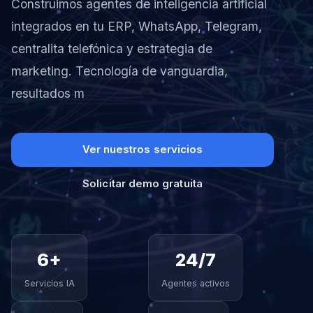
Construimos agentes de inteligencia artificial
integrados en tu ERP, WhatsApp, Telegram,
centralita telefónica y estrategia de
marketing. Tecnología de vanguardia,
resultados medibles desde el primer mes.
Ver nuestros servicios
Solicitar demo gratuita
Soluciones
Tus agentes trabajan sin
6+
24/7
especializadas para
parar, incluso mientras
cada area de negocio
duermes
Servicios IA
Agentes activos