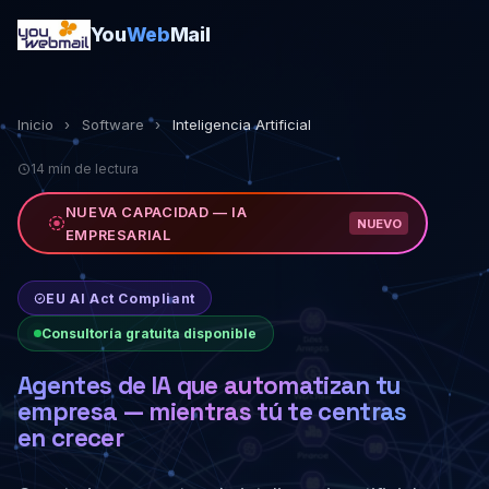
You
Web
Mail
Inicio
›
Software
›
Inteligencia Artificial
14 min de lectura
NUEVA CAPACIDAD — IA
NUEVO
EMPRESARIAL
EU AI Act Compliant
Consultoría gratuita disponible
Agentes de IA que automatizan tu
empresa — mientras tú te centras
en crecer