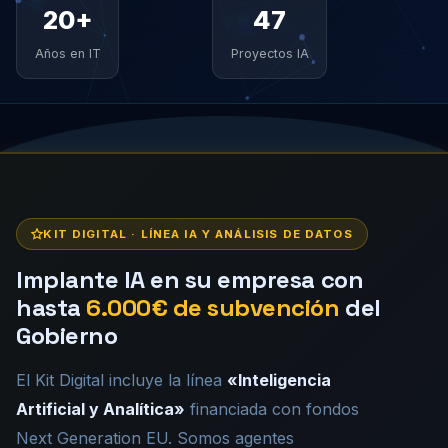
Experiencia real en
Valoracion media 4.9/5
20+
47
sistemas empresariales y
por nuestros clientes
telecomunicaciones
Años en IT
Proyectos IA
KIT DIGITAL · LÍNEA IA Y ANÁLISIS DE DATOS
Implante IA en su empresa con
hasta
6.000€ de subvención
del
Gobierno
El Kit Digital incluye la línea
«Inteligencia
Artificial y Analítica»
financiada con fondos
Next Generation EU. Somos agentes