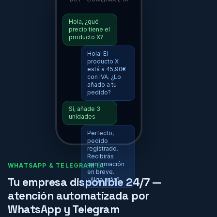
Hola, ¿qué
precio tiene el
producto X?
Hola! El
producto X
está a 45,90€
con IVA. ¿Lo
añado a tu
pedido?
Sí, añade 3
unidades
Perfecto,
pedido
registrado.
Recibirás
confirmación
WHATSAPP & TELEGRAM IA
en breve.
Tu empresa disponible 24/7 —
¿Algo más?
atención automatizada por
WhatsApp y Telegram