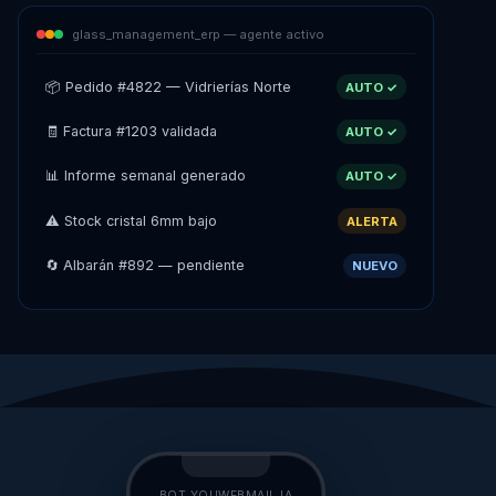
glass_management_erp — agente activo
🧾 Factura #1204 enviada a cliente
AUTO ✓
🧾 Factura #1203 validada
AUTO ✓
📊 Informe semanal generado
AUTO ✓
⚠️ Stock cristal 6mm bajo
ALERTA
🔄 Albarán #892 — pendiente
NUEVO
BOT YOUWEBMAIL IA