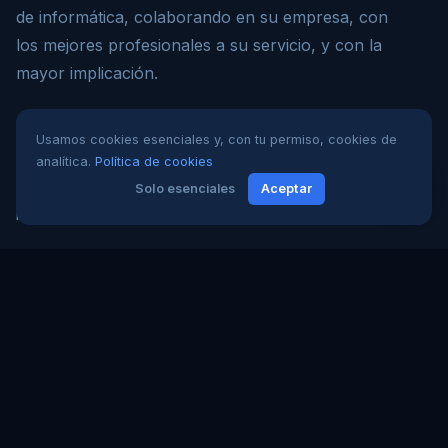
de informática, colaborando en su empresa, con
los mejores profesionales a su servicio, y con la
mayor implicación.
+34 968 354 441
WhatsApp +34 650 255 330
Usamos cookies esenciales y, con tu permiso, cookies de
comercial@youwebmail.com
analítica.
Política de cookies
Solo esenciales
Aceptar
NUESTRA EMPRESA
Nuestra empresa
Nuestro equipo
Blog
Contactar
PRIVACIDAD
Aviso Legal