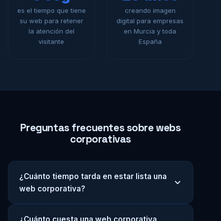
es el tiempo que tiene
creando imagen
su web para retener
digital para empresas
la atención del
en Murcia y toda
visitante
España
Preguntas frecuentes sobre webs
corporativas
¿Cuánto tiempo tarda en estar lista una
web corporativa?
Una web corporativa estándar de 5-10 páginas
¿Cuánto cuesta una web corporativa
está lista en 2-3 semanas desde que nos