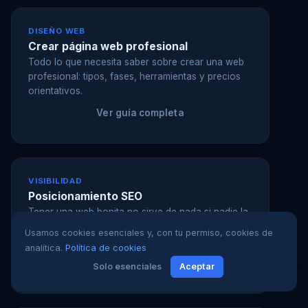
DISEÑO WEB
Crear página web profesional
Todo lo que necesita saber sobre crear una web
profesional: tipos, fases, herramientas y precios
orientativos.
Ver guía completa
VISIBILIDAD
Posicionamiento SEO
Tener una web bonita no sirve de nada si nadie la
encuentra. Le ayudamos a aparecer en los
Usamos cookies esenciales y, con tu permiso, cookies de
primeros resultados de Google.
analítica.
Política de cookies
Ver servicio SEO
Solo esenciales
Aceptar