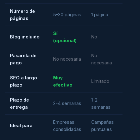
Número de
Catálo
5-30 páginas
1 página
páginas
comple
Sí
Sí
Blog incluido
No
(opcional)
(opcio
Pasarela de
No
Sí,
No necesaria
pago
necesaria
requer
SEO a largo
Muy
Muy
Limitado
plazo
efectivo
efecti
Plazo de
1-2
3-6
2-4 semanas
entrega
semanas
seman
Empresas
Campañas
Venta 
Ideal para
consolidadas
puntuales
produc