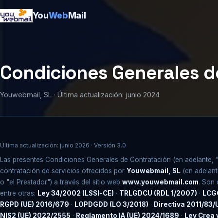
You
Web
Mail
Condiciones Generales d
Youwebmail, SL · Última actualización: junio 2024
Última actualización: junio 2026 · Versión 3.0
Las presentes Condiciones Generales de Contratación (en adelante, 
contratación de servicios ofrecidos por
Youwebmail, SL
(en adelant
o "el Prestador") a través del sitio web
www.youwebmail.com
. Son 
entre otras:
Ley 34/2002 (LSSI-CE)
·
TRLGDCU (RDL 1/2007)
·
LCGC
RGPD (UE) 2016/679
·
LOPDGDD (LO 3/2018)
·
Directiva 2011/83/
NIS2 (UE) 2022/2555
·
Reglamento IA (UE) 2024/1689
·
Ley Crea 