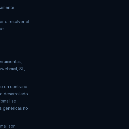
samente
er o resolver el
ue
erramientas,
uwebmail, SL,
o en contrario,
o desarrollado
bmail se
es genéricas no
mail son