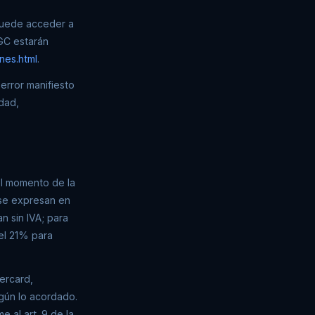
 puede acceder a
CGC estarán
nes.html
.
error manifiesto
idad,
 el momento de la
 se expresan en
n sin IVA; para
 el 21% para
tercard,
egún lo acordado.
e al art. 9 de la