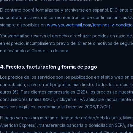
El contrato podrá formalizarse y archivarse en español. El Cliente
su contrato a través del correo electrónico de confirmación. Las 
siempre disponibles en
www.youwebmail.com/terminos-y-condicio
Youwebmail se reserva el derecho a rechazar pedidos en caso de 
en el precio, incumplimiento previo del Cliente o motivos de segur
notificándolo al Cliente sin demora.
4. Precios, facturación y forma de pago
Los precios de los servicios son los publicados en el sitio web en
contratación, salvo error tipográfico manifiesto. Todos los precios
euros (€). Para clientes empresariales (B2B), los precios se muestra
consumidores finales (B2C), incluyen el IVA aplicable (actualmente
servicios digitales, conforme a la Directiva 2006/112/CE).
El pago se realizará mediante: tarjeta de crédito/débito (Visa, Mas
American Express), transferencia bancaria o domiciliación SEPA, s
La factura se emitirá electrónicamente al correo del Cliente conform