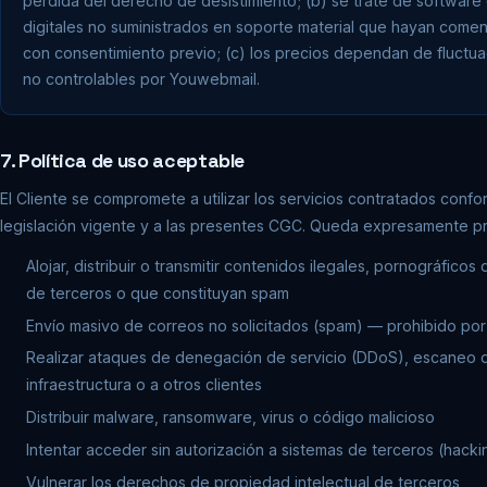
pérdida del derecho de desistimiento; (b) se trate de software
digitales no suministrados en soporte material que hayan come
con consentimiento previo; (c) los precios dependan de fluct
no controlables por Youwebmail.
7. Política de uso aceptable
El Cliente se compromete a utilizar los servicios contratados confo
legislación vigente y a las presentes CGC. Queda expresamente pr
Alojar, distribuir o transmitir contenidos ilegales, pornográfic
de terceros o que constituyan spam
Envío masivo de correos no solicitados (spam) — prohibido por
Realizar ataques de denegación de servicio (DDoS), escaneo de
infraestructura o a otros clientes
Distribuir malware, ransomware, virus o código malicioso
Intentar acceder sin autorización a sistemas de terceros (hacki
Vulnerar los derechos de propiedad intelectual de terceros