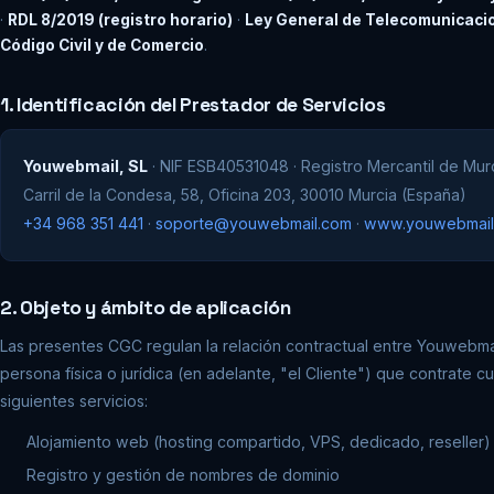
·
RDL 8/2019 (registro horario)
·
Ley General de Telecomunicaci
Código Civil y de Comercio
.
1. Identificación del Prestador de Servicios
Youwebmail, SL
· NIF ESB40531048 · Registro Mercantil de Mur
Carril de la Condesa, 58, Oficina 203, 30010 Murcia (España)
+34 968 351 441
·
soporte@youwebmail.com
·
www.youwebmail
2. Objeto y ámbito de aplicación
Las presentes CGC regulan la relación contractual entre Youwebmai
persona física o jurídica (en adelante, "el Cliente") que contrate c
siguientes servicios:
Alojamiento web (hosting compartido, VPS, dedicado, reseller)
Registro y gestión de nombres de dominio