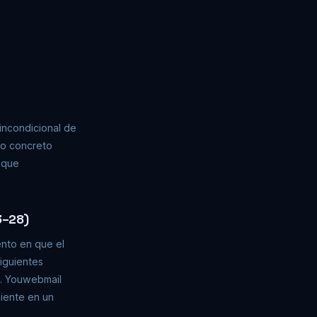
 incondicional de
io concreto
 que
3–28)
ento en que el
siguientes
o. Youwebmail
liente en un