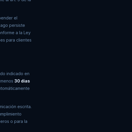
pender el
pago persiste
onforme a la Ley
es para clientes
odo indicado en
al menos
30 días
automáticamente
icación escrita.
umplimiento
ceros o para la