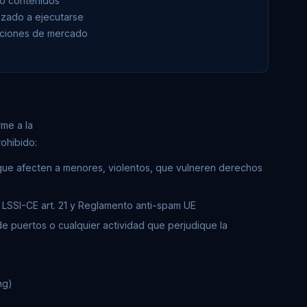
 o contenidos
nzado a ejecutarse
uaciones de mercado
rme a la
ohibido:
os que afecten a menores, violentos, que vulneren derechos
 LSSI-CE art. 21 y Reglamento anti-spam UE
 puertos o cualquier actividad que perjudique la
ng)