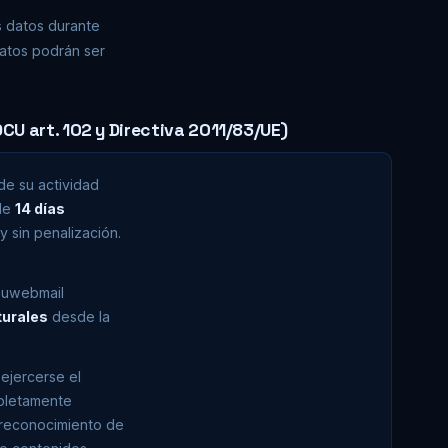
s datos durante
datos podrán ser
U art. 102 y Directiva 2011/83/UE)
de su actividad
 de
14 días
y sin penalización.
Youwebmail
turales
desde la
ejercerse el
mpletamente
 reconocimiento de