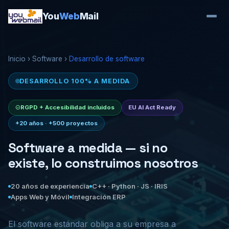
You
Web
Mail
Inicio
›
Software
›
Desarrollo de software
DESARROLLO 100% A MEDIDA
RGPD + Accesibilidad incluidos
EU AI Act Ready
+20 años · +500 proyectos
Software a medida — si no
existe, lo construimos nosotros
20 años de experiencia
C++ · Python · JS · IRIS
Apps Web y Móvil
Integración ERP
El software estándar obliga a su empresa a