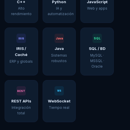
C++
Python
JavaScript
Alto
IA y
Web y apps
rendimiento
automatización
Java
SQL
IRIS
IRIS /
Java
SQL / BD
Caché
Sistemas
MySQL ·
robustos
MSSQL ·
ERP y globals
Oracle
REST
WS
REST APIs
WebSocket
Integración
Tiempo real
total