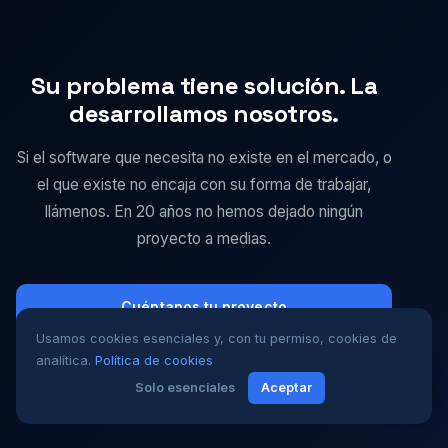
y sector público. Nuestra especialidad más
profunda es el software industrial,
especialmente en el sector del vidrio y la
Su problema tiene solución. La
fabricación. Pero nuestra metodología de
análisis funciona en cualquier sector.
desarrollamos nosotros.
Si el software que necesita no existe en el mercado, o
el que existe no encaja con su forma de trabajar,
llámenos. En 20 años no hemos dejado ningún
proyecto a medias.
Cuéntanos tu proyecto
Usamos cookies esenciales y, con tu permiso, cookies de
+34 968 354 441
analítica.
Política de cookies
Solo esenciales
Aceptar