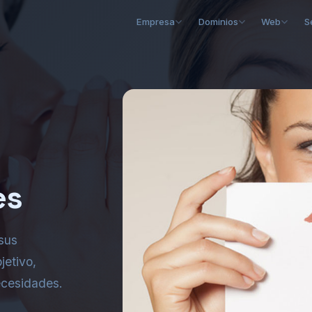
Empresa
Dominios
Web
S
es
 sus
jetivo,
ecesidades.